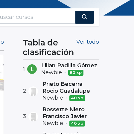
Tabla de
do
Ver todo
clasificación
Lilian Padilla Gómez
1
Newbie
•
80 xp
Prieto Becerra
2
Rocio Guadalupe
Newbie
•
40 xp
Rossette Nieto
3
Francisco Javier
Newbie
•
40 xp