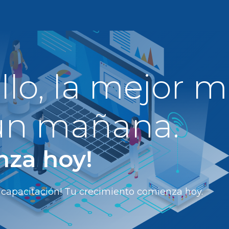
Bolsa de trabajo
llo, la mejor 
 un mañana.
nza hoy!
 capacitación! Tu crecimiento comienza hoy.