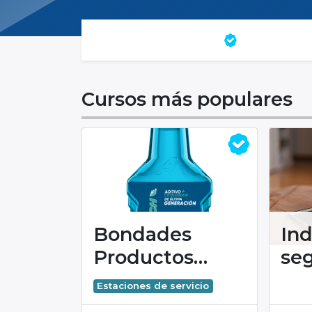
Todos los cursos
Certificacion
Cursos más populares
Bondades
In
Productos
seg
AKRON
vis
Estaciones de servicio
(Tu