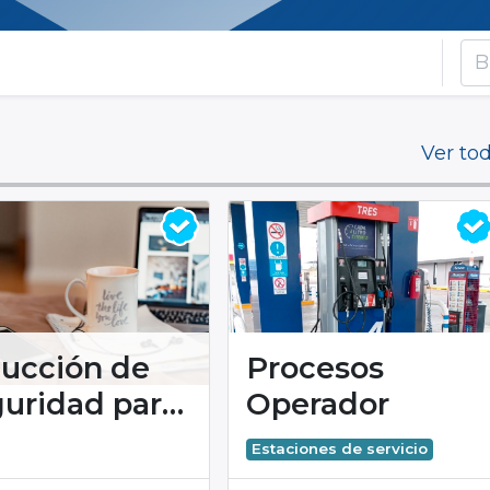
es
Ver to
ducción de
Procesos
uridad para
Operador
itantes 2024
Estaciones de servicio
ltitlán)