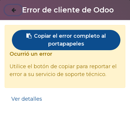
Contáctenos
Error de cliente de Odoo
Inducción de Seguridad y Ambiente
2024 (contratistas Almacenamiento
Copiar el error completo al
Lagos de Moreno)
portapapeles
Ocurrió un error
INDUCCION A LA SEGURIDAD
Portada
Utilice el botón de copiar para reportar el
error a su servicio de soporte técnico.
Objetivo
Video de inducción a la empresa
Ver detalles
1. ACTOS Y CONDICIONES INSEGURAS
Portada
1.1 Definiciones