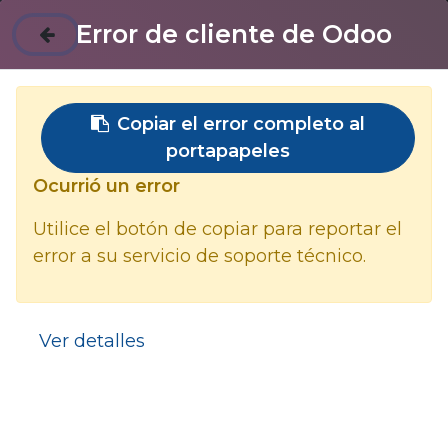
Contáctenos
Error de cliente de Odoo
Introducción Google Workspace
Copiar el error completo al
MÓDULO 1
portapapeles
Comunicación y Colaboración
Ocurrió un error
Google Calendar
Utilice el botón de copiar para reportar el
Google chat
error a su servicio de soporte técnico.
Google Docs
Google Tasks
Ver detalles
Google Slides