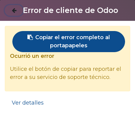
Contáctenos
Error de cliente de Odoo
Inducción de Seguridad y Ambiente
2024 (contratistas Almacenamiento
Copiar el error completo al
Lagos de Moreno)
portapapeles
Ocurrió un error
INDUCCION A LA SEGURIDAD
Portada
Utilice el botón de copiar para reportar el
error a su servicio de soporte técnico.
Objetivo
Video de inducción a la empresa
Ver detalles
1. ACTOS Y CONDICIONES INSEGURAS
Portada
1.1 Definiciones