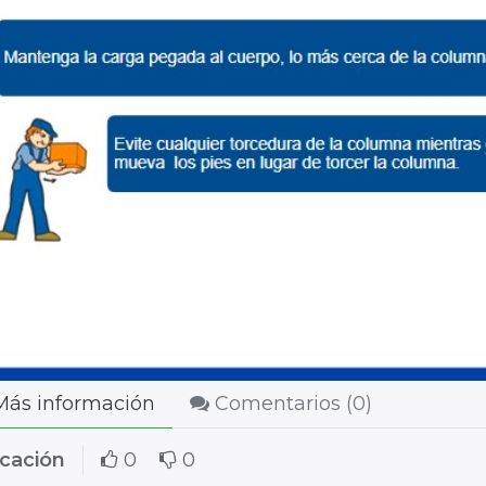
ás información
Comentarios (
0
)
icación
0
0