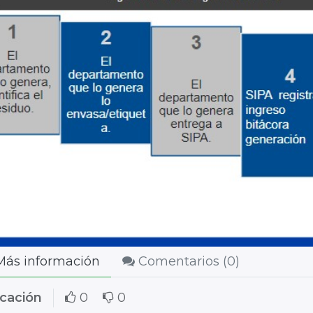
ás información
Comentarios (
0
)
icación
0
0