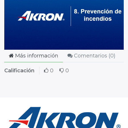
Más información
Comentarios (
0
)
Calificación
0
0